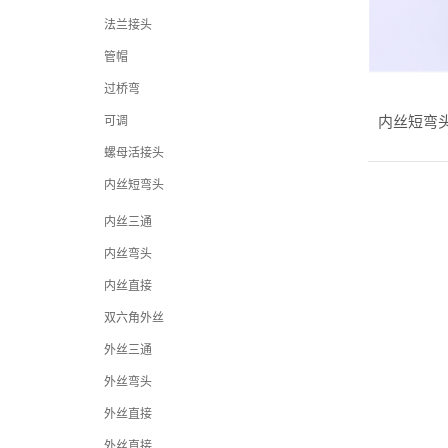
法兰接头
管帽
过桥弯
可调
内丝短弯头 
螺母活接头
内丝短弯头
内丝三通
内丝弯头
内丝直接
双六角外丝
外丝三通
外丝弯头
外丝直接
外丝直接