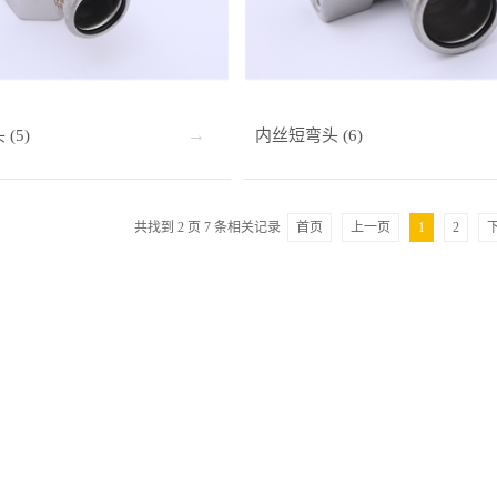
(5)
内丝短弯头 (6)
共找到
2
页
7
条相关记录
首页
上一页
1
2