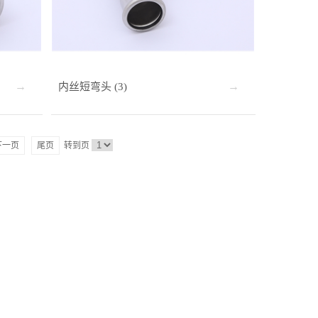
内丝短弯头 (3)
下一页
尾页
转到页