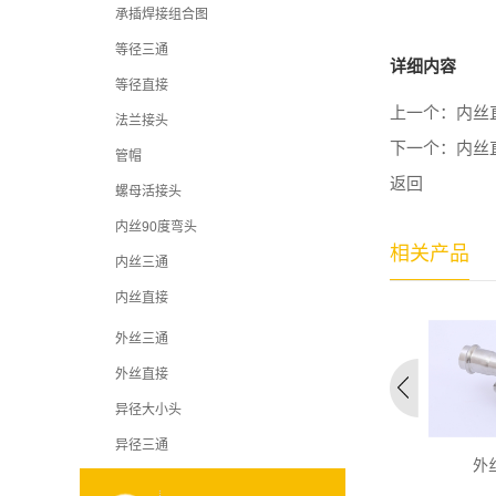
承插焊接组合图
等径三通
详细内容
等径直接
上一个：
内丝直
法兰接头
下一个：
内丝直
管帽
返回
螺母活接头
内丝90度弯头
相关产品
内丝三通
内丝直接
外丝三通
外丝直接
异径大小头
异径三通
)
外丝三通 (5)
大小头 (9)
外丝